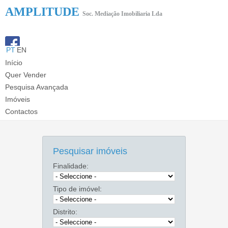
AMPLITUDE
Soc. Mediação Imobiliaria Lda
PT
EN
T: 224 224 498 (Chamada p/ rede fixa nacional)
Início
E:
amplitude.imobiliaria@gmail.com
Quer Vender
Pesquisa Avançada
Imóveis
Contactos
Pesquisar imóveis
Finalidade:
Tipo de imóvel:
Distrito: